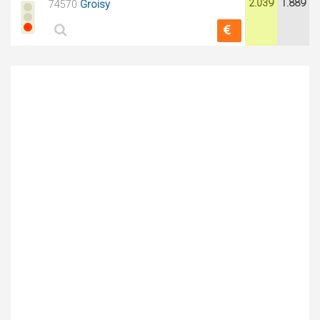
2.039
1.889
74570
Groisy