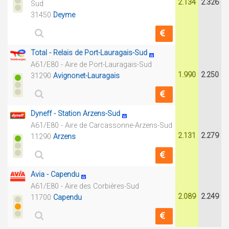
2.134
2.326
Sud
31450
Deyme
Total - Relais de Port-Lauragais-Sud
A61/E80 - Aire de Port-Lauragais-Sud
1.990
2.250
31290
Avignonet-Lauragais
Dyneff - Station Arzens-Sud
A61/E80 - Aire de Carcassonne-Arzens-Sud
2.131
2.279
11290
Arzens
Avia - Capendu
A61/E80 - Aire des Corbières-Sud
2.089
2.249
11700
Capendu