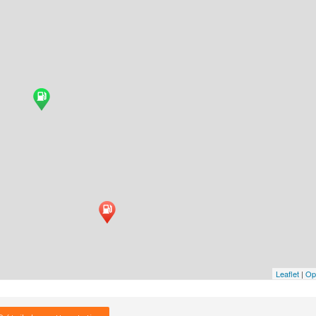
Leaflet
|
Op