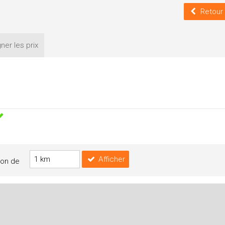
Retour
ner les
prix
Afficher
yon de