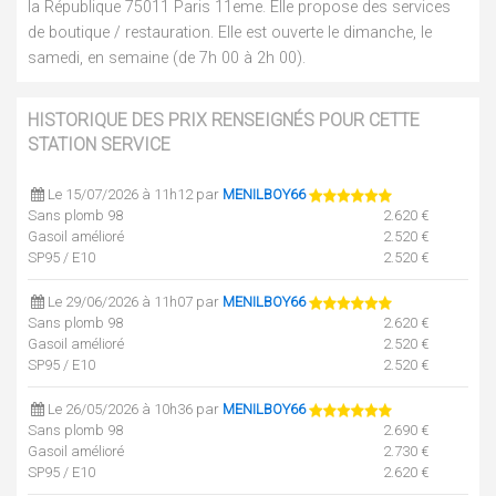
la République 75011 Paris 11eme. Elle propose des services
de boutique / restauration. Elle est ouverte le dimanche, le
samedi, en semaine (de 7h 00 à 2h 00).
HISTORIQUE DES PRIX RENSEIGNÉS POUR CETTE
STATION SERVICE
Le 15/07/2026 à 11h12 par
MENILBOY66
Sans plomb 98
2.620 €
Gasoil amélioré
2.520 €
SP95 / E10
2.520 €
Le 29/06/2026 à 11h07 par
MENILBOY66
Sans plomb 98
2.620 €
Gasoil amélioré
2.520 €
SP95 / E10
2.520 €
Le 26/05/2026 à 10h36 par
MENILBOY66
Sans plomb 98
2.690 €
Gasoil amélioré
2.730 €
SP95 / E10
2.620 €