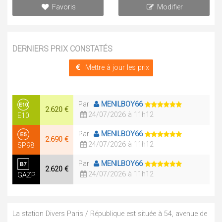
Favoris
Modifier
DERNIERS PRIX CONSTATÉS
Mettre à jour les prix
Par
MENILBOY66
2.620 €
24/07/2026 à 11h12
E10
Par
MENILBOY66
2.690 €
24/07/2026 à 11h12
SP98
Par
MENILBOY66
2.620 €
24/07/2026 à 11h12
GAZP
La station Divers Paris / République est située à 54, avenue de