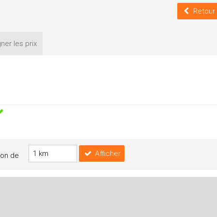
Retour
ner les
prix
Afficher
yon de