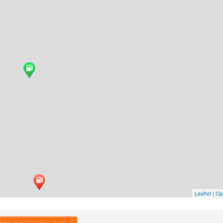
Leaflet
|
Op