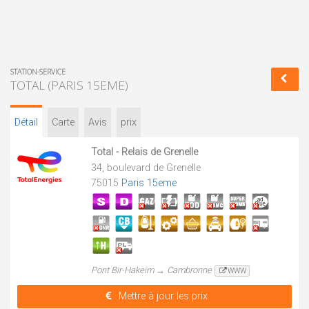
STATION-SERVICE
TOTAL (PARIS 15EME)
Détail
Carte
Avis
prix
Total - Relais de Grenelle
34, boulevard de Grenelle
75015
Paris 15eme
Pont Bir-Hakeim → Cambronne
WWW
Mettre à jour les prix