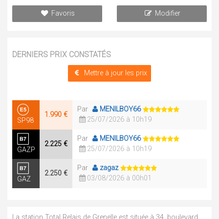
Favoris
Modifier
DERNIERS PRIX CONSTATÉS
Mettre à jour les prix
Par
MENILBOY66
1.990 €
25/07/2026 à 10h19
SP98
Par
MENILBOY66
2.225 €
25/07/2026 à 10h19
GAZP
Par
zagaz
2.250 €
03/08/2026 à 00h01
GAZ
La station Total Relais de Grenelle est située à 34, boulevard