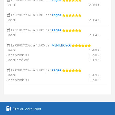
Gasoil
2.084 €
Le 12/07/2026 à 00h01 par
zagaz
Gasoil
2.084 €
Le 11/07/2026 à 00h01 par
zagaz
Gasoil
2.084 €
Le 08/07/2026 à 10h05 par
MENILBOY66
Gasoil
1.989 €
Sans plomb 98
1.990 €
Gasoil amélioré
1.989 €
Le 03/07/2026 à 00h01 par
zagaz
Gasoil
1.989 €
Sans plomb 98
1.990 €
Le 02/07/2026 à 00h01 par
zagaz
Gasoil
1.989 €
Sans plomb 98
1.990 €
Prix du carburant
Le 01/07/2026 à 00h01 par
zagaz