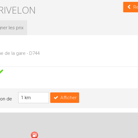
 RIVELON
Re
ner les
prix
ue de la gare - D744
Afficher
yon de