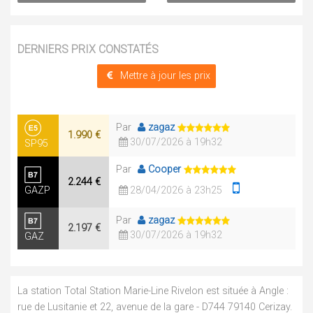
DERNIERS PRIX CONSTATÉS
Mettre à jour les prix
Par
zagaz
1.990 €
30/07/2026 à 19h32
SP95
Par
Cooper
2.244 €
GAZP
28/04/2026 à 23h25
Par
zagaz
2.197 €
30/07/2026 à 19h32
GAZ
La station Total Station Marie-Line Rivelon est située à Angle :
rue de Lusitanie et 22, avenue de la gare - D744 79140 Cerizay.