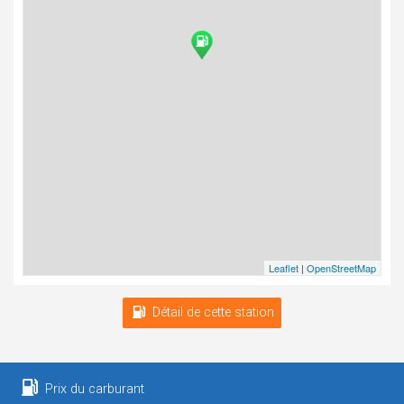
Leaflet
|
OpenStreetMap
Détail de cette station
Prix du carburant