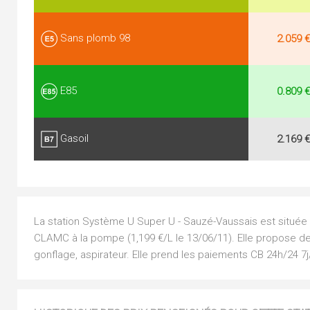
Sans plomb 98
2.059 €
E85
0.809 €
Gasoil
2.169 €
La station Système U Super U - Sauzé-Vaussais est située 
CLAMC à la pompe (1,199 €/L le 13/06/11). Elle propose des
gonflage, aspirateur. Elle prend les paiements CB 24h/24 7j