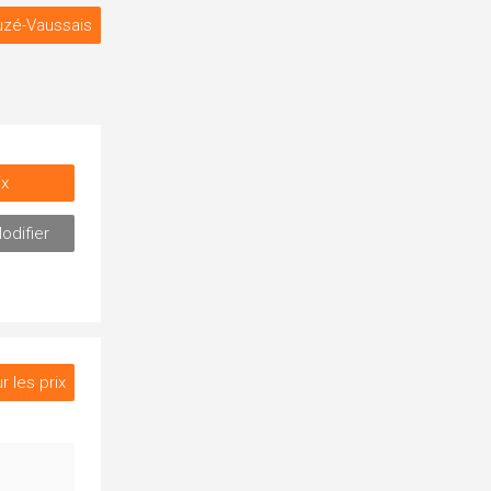
uzé-Vaussais
ix
odifier
r les prix