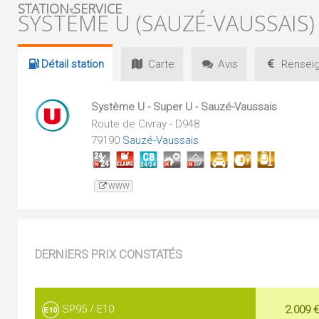
STATION-SERVICE
SYSTÈME U (SAUZÉ-VAUSSAIS)
Détail
station
Carte
Avis
Renseig
Système U - Super U - Sauzé-Vaussais
Route de Civray - D948
79190
Sauzé-Vaussais
WWW
DERNIERS PRIX CONSTATÉS
SP95 / E10
2.009 €