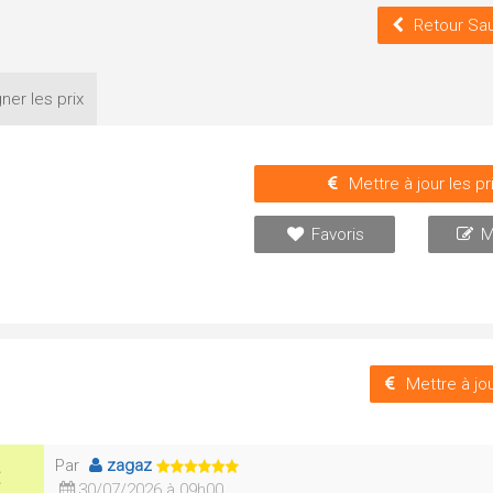
Retour Sa
ner les
prix
Mettre à jour les pr
Favoris
M
Mettre à jou
Par
zagaz
30/07/2026 à 09h00