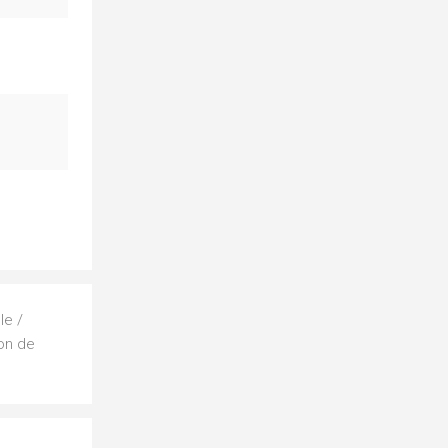
le /
ion de