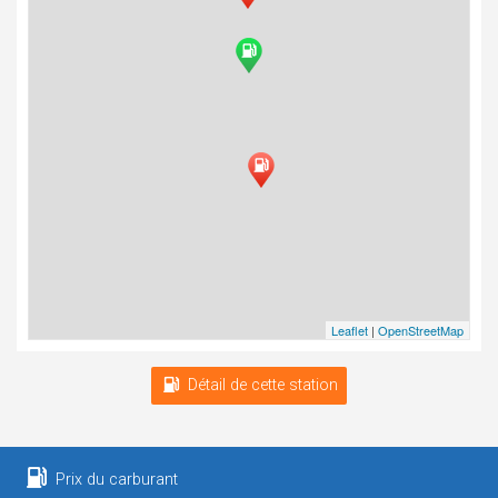
Leaflet
|
OpenStreetMap
Détail de cette station
Prix du carburant