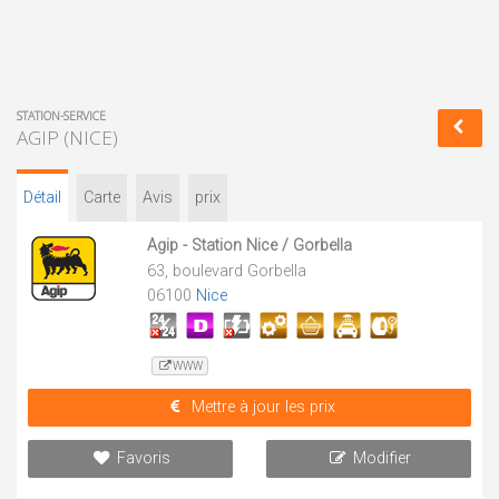
STATION-SERVICE
AGIP (NICE)
Détail
Carte
Avis
prix
Agip - Station Nice / Gorbella
63, boulevard Gorbella
06100
Nice
WWW
Mettre à jour les prix
Favoris
Modifier