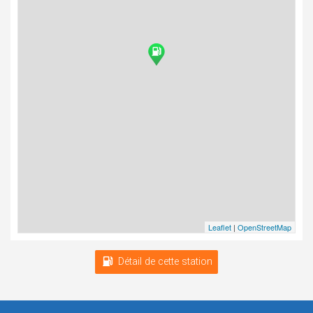
Leaflet
|
OpenStreetMap
Détail de cette station