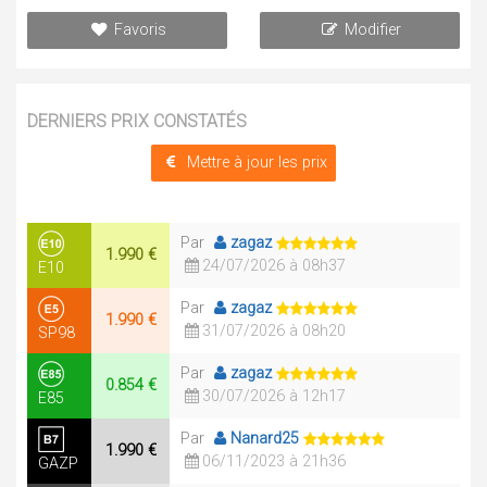
Favoris
Modifier
DERNIERS PRIX CONSTATÉS
Mettre à jour les prix
Par
zagaz
1.990 €
24/07/2026 à 08h37
E10
Par
zagaz
1.990 €
31/07/2026 à 08h20
SP98
Par
zagaz
0.854 €
30/07/2026 à 12h17
E85
Par
Nanard25
1.990 €
06/11/2023 à 21h36
GAZP