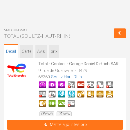
STATION-SERVICE
TOTAL (SOULTZ-HAUT-RHIN)
Détail
Carte
Avis
prix
Total - Contact - Garage Daniel Dietrich SARL
9, rue de Guebwiller - D429
68360
Soultz-Haut-Rhin
WWW
WWW
Mettre à jour les prix