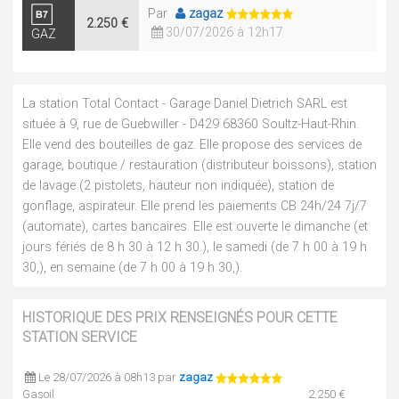
Par
zagaz
2.250 €
30/07/2026 à 12h17
GAZ
La station Total Contact - Garage Daniel Dietrich SARL est
située à 9, rue de Guebwiller - D429 68360 Soultz-Haut-Rhin.
Elle vend des bouteilles de gaz. Elle propose des services de
garage, boutique / restauration (distributeur boissons), station
de lavage (2 pistolets, hauteur non indiquée), station de
gonflage, aspirateur. Elle prend les paiements CB 24h/24 7j/7
(automate), cartes bancaires. Elle est ouverte le dimanche (et
jours fériés de 8 h 30 à 12 h 30.), le samedi (de 7 h 00 à 19 h
30,), en semaine (de 7 h 00 à 19 h 30,).
HISTORIQUE DES PRIX RENSEIGNÉS POUR CETTE
STATION SERVICE
Le 28/07/2026 à 08h13 par
zagaz
Gasoil
2.250 €