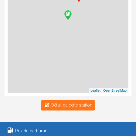
Leaflet
|
OpenStreetMap
Détail de cette station
Prix du carburant