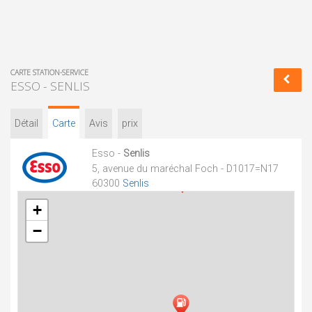
CARTE STATION-SERVICE
ESSO - SENLIS
Détail
Carte
Avis
prix
Esso -
Senlis
5, avenue du maréchal Foch - D1017=N17
60300
Senlis
+
−