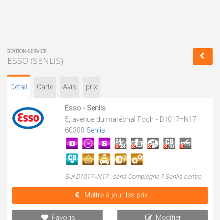
STATION-SERVICE
ESSO (SENLIS)
Détail
Carte
Avis
prix
Esso - Senlis
5, avenue du maréchal Foch - D1017=N17
60300
Senlis
Sur D1017=N17 : sens Compiègne ? Senlis centre
Mettre à jour les prix
Favoris
Modifier