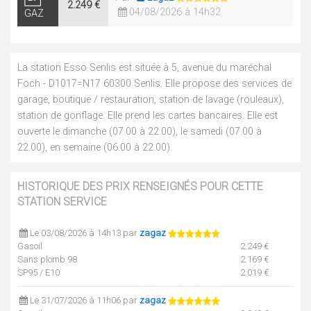
2.249 €
04/08/2026 à 14h32
GAZ
La station Esso Senlis est située à 5, avenue du maréchal
Foch - D1017=N17 60300 Senlis. Elle propose des services de
garage, boutique / restauration, station de lavage (rouleaux),
station de gonflage. Elle prend les cartes bancaires. Elle est
ouverte le dimanche (07.00 à 22.00), le samedi (07.00 à
22.00), en semaine (06.00 à 22.00).
HISTORIQUE DES PRIX RENSEIGNÉS POUR CETTE
STATION SERVICE
Le 03/08/2026 à 14h13 par
zagaz
Gasoil
2.249 €
Sans plomb 98
2.169 €
SP95 / E10
2.019 €
Le 31/07/2026 à 11h06 par
zagaz