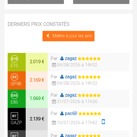
DERNIERS PRIX CONSTATÉS
Mettre à jour les prix
Par
zagaz
2.019 €
04/08/2026 à 14h32
E10
Par
zagaz
2.169 €
04/08/2026 à 14h32
SP98
Par
zagaz
1.069 €
31/07/2026 à 11h06
E85
Par
pac60
2.139 €
GAZP
13/07/2026 à 17h42
Par
zagaz