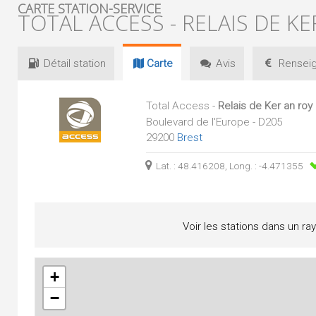
CARTE STATION-SERVICE
TOTAL ACCESS - RELAIS DE KE
Détail
station
Carte
Avis
Renseig
Total Access -
Relais de Ker an roy
Boulevard de l'Europe - D205
29200
Brest
Lat. : 48.416208, Long. : -4.471355
Voir les stations dans un ra
+
−