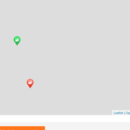
Leaflet
|
Op