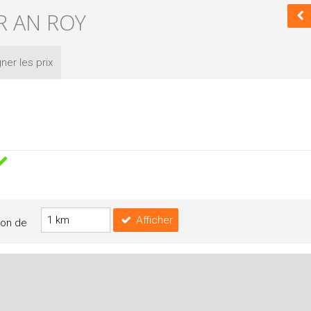
R AN ROY
ner les
prix
Afficher
yon de