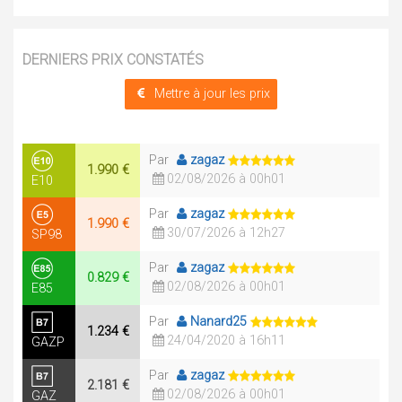
DERNIERS PRIX CONSTATÉS
Mettre à jour les prix
Par
zagaz
1.990 €
02/08/2026 à 00h01
E10
Par
zagaz
1.990 €
30/07/2026 à 12h27
SP98
Par
zagaz
0.829 €
02/08/2026 à 00h01
E85
Par
Nanard25
1.234 €
24/04/2020 à 16h11
GAZP
Par
zagaz
2.181 €
02/08/2026 à 00h01
GAZ