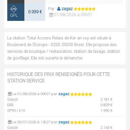
Par
zagaz
0.939 €
01/08/2026 à 00h01
GPL
La station Total Access Relais de Ker an roy est située à
Boulevard de l'Europe - D205 29200 Brest. Elle propose des
services de boutique / restauration, station de lavage, station
de gonflage. Elle est ouverte le dimanche.
HISTORIQUE DES PRIX RENSEIGNÉS POUR CETTE
STATION SERVICE
Le 01/08/2026 à 00h01 par
zagaz
Gasoil
2.181 €
E85
0.829 €
SP95 / E10
1.990 €
Le 30/07/2026 à 12h27 par
zagaz
Gasoil
2.143 €