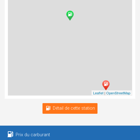
Leaflet
|
OpenStreetMap
Détail de cette station
Prix du carburant