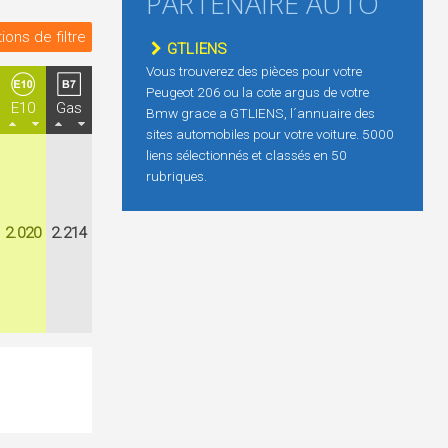
PARTENAIRE AUTO
ions de filtre
GTLIENS
Vous trouverez des pièces pour votre
Peugeot 206 ou la cote argus de votre
E10
Gas
Bmw grace a GTLIENS, l´annuaire des
sites automobiles pour votre voiture. 5000
liens sélectionnés et classés en 50
rubriques.
2.020
2.214