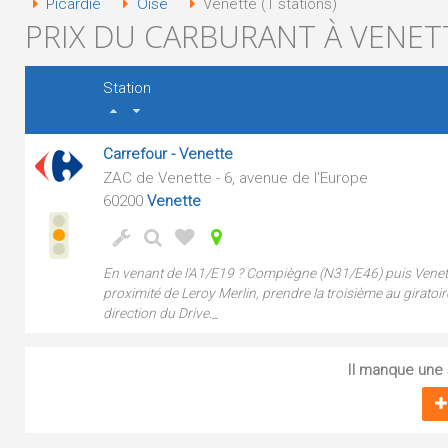
Picardie
Oise
Venette (1 stations)
PRIX DU CARBURANT À VENETT
Station
Carrefour - Venette
ZAC de Venette - 6, avenue de l'Europe
60200
Venette
En venant de l'A1/E19 ? Compiègne (N31/E46) puis Venette 
proximité de Leroy Merlin, prendre la troisième au giratoi
direction du Drive._
Il manque une s