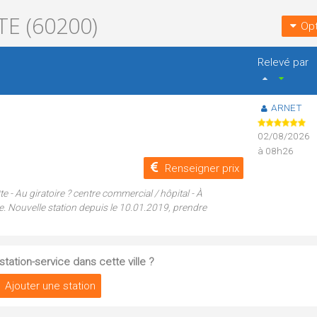
E (60200)
Opt
Relevé par
ARNET
02/08/2026
à 08h26
Renseigner prix
- Au giratoire ? centre commercial / hôpital - À
re. Nouvelle station depuis le 10.01.2019, prendre
tation-service dans cette ville ?
Ajouter une station