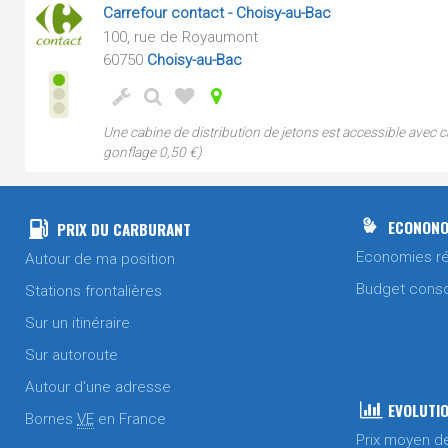
Carrefour contact - Choisy-au-Bac
100, rue de Royaumont
60750
Choisy-au-Bac
Une cabine de distribution de jetons est accessible avec 
gonflage 0,50 €)
ECONONO
PRIX DU CARBURANT
Economies ré
Autour de ma position
Budget cons
Stations frontalières
Sur un itinéraire
Sur autoroute
Autour d'une adresse
EVOLUTIO
Bornes
VE
en France
Prix moyen d