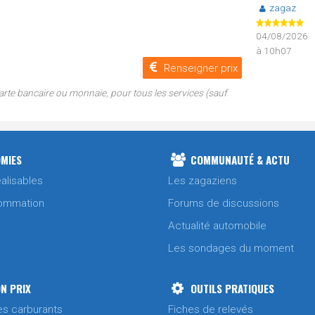
zagaz
04/08/2026
à 10h07
Renseigner prix
carte bancaire ou monnaie, pour tous les services (sauf
MIES
COMMUNAUTÉ & ACTU
alisables
Les zagaziens
ommation
Forums de discussions
Actualité automobile
Les sondages du moment
N PRIX
OUTILS PRATIQUES
es carburants
Fiches de relevés