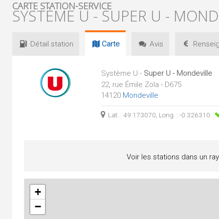
CARTE STATION-SERVICE
SYSTÈME U - SUPER U - MOND
Détail
station
Carte
Avis
Renseig
Système U -
Super U - Mondeville
22, rue Émile Zola - D675
14120
Mondeville
Lat. : 49.173070, Long. : -0.326310
Voir les stations dans un ra
+
−