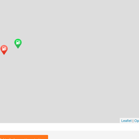
Leaflet
|
Op