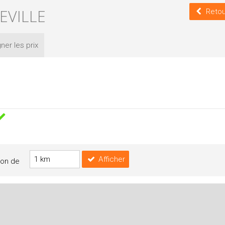
EVILLE
Retou
ner les
prix
Afficher
yon de