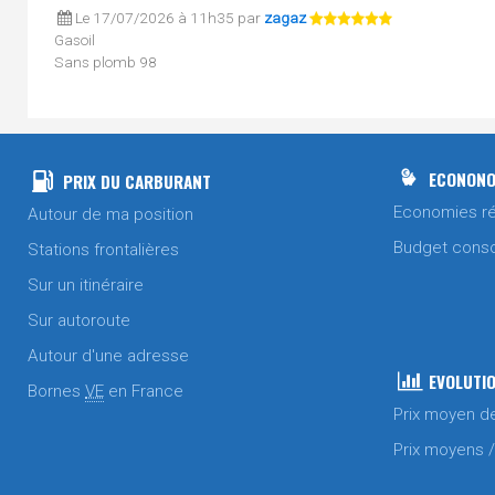
Le 17/07/2026 à 11h35 par
zagaz
Gasoil
Sans plomb 98
SP95 / E10
Le 16/07/2026 à 11h10 par
zagaz
Gasoil
Sans plomb 98
ECONONO
PRIX DU CARBURANT
SP95 / E10
Economies ré
Autour de ma position
Le 12/07/2026 à 12h33 par
zagaz
Budget cons
Stations frontalières
Gasoil
Sur un itinéraire
Sans plomb 98
SP95 / E10
Sur autoroute
Le 11/07/2026 à 08h16 par
zagaz
Autour d'une adresse
Sans plomb 98
EVOLUTIO
Bornes
VE
en France
Prix moyen d
Le 10/07/2026 à 08h46 par
zagaz
Gasoil
Prix moyens 
SP95 / E10