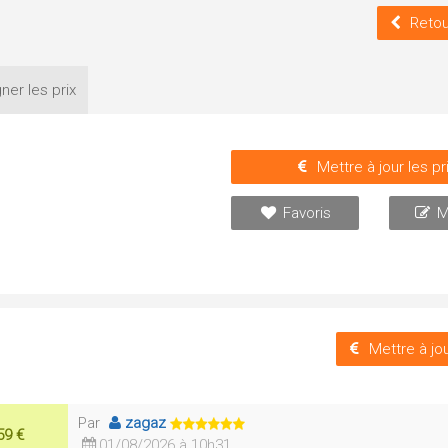
Retou
ner les
prix
Mettre à jour les pr
Favoris
M
Mettre à jou
Par
zagaz
59 €
01/08/2026 à 10h31