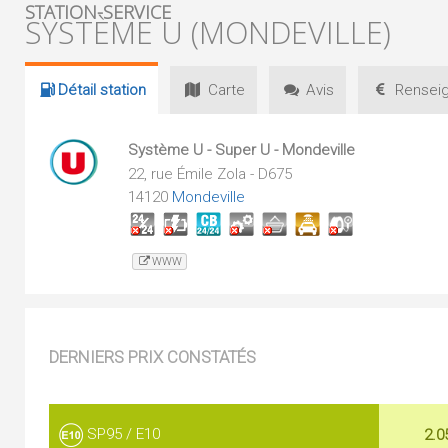
STATION-SERVICE
SYSTÈME U (MONDEVILLE)
Détail
station
Carte
Avis
Renseig
Système U - Super U - Mondeville
22, rue Émile Zola - D675
14120
Mondeville
WWW
DERNIERS PRIX CONSTATÉS
SP95 / E10
2.0