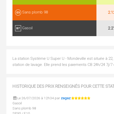
Sans plomb 98
2.1
Gasoil
2.2
La station Système U Super U - Mondeville est située à 22,
station de lavage. Elle prend les paiements CB 24h/24 7j/
HISTORIQUE DES PRIX RENSEIGNÉS POUR CETTE STA
Le 26/07/2026 à 12h34 par
zagaz
Gasoil
Sans plomb 98
SP95 / E10