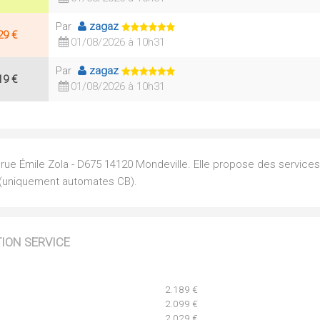
Par
zagaz
29 €
01/08/2026 à 10h31
Par
zagaz
19 €
01/08/2026 à 10h31
 rue Émile Zola - D675 14120 Mondeville. Elle propose des service
7 (uniquement automates CB).
TION SERVICE
2.189 €
2.099 €
2.029 €