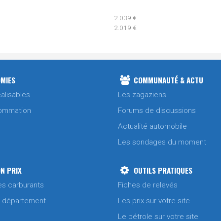
2.039 €
2.019 €
1.999 €
1.999 €
1.999 €
MIES
COMMUNAUTÉ & ACTU
1.979 €
alisables
Les zagaziens
ommation
Forums de discussions
1.979 €
Actualité automobile
1.999 €
1.959 €
Les sondages du moment
1.999 €
N PRIX
OUTILS PRATIQUES
es carburants
Fiches de relevés
1.959 €
/ département
Les prix sur votre site
1.939 €
Le pétrole sur votre site