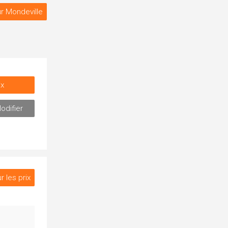
r Mondeville
ix
odifier
r les prix