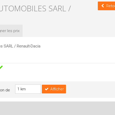
UTOMOBILES SARL /
Reto
ner les
prix
 SARL / Renault-Dacia
Afficher
yon de