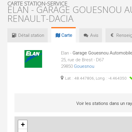
CARTE STATION-SERVICE
ELAN - GARAGE GOUESNOU A
RENAULT-DACIA
Détail
station
Carte
Avis
Renseig
Elan -
Garage Gouesnou Automobiles
25, rue de Brest - D67
29850
Gouesnou
Lat. : 48.447806, Long. : -4.464350
Voir les stations dans un ra
+