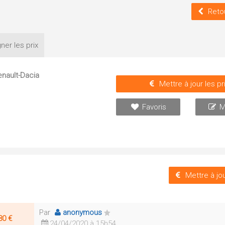
Reto
ner les
prix
nault-Dacia
Mettre à jour les pr
Favoris
M
Mettre à jou
Par
anonymous
80 €
24/04/2020 à 15h54