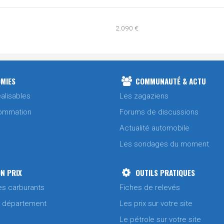
2.090 €
1.990 €
2.090 €
1.990 €
MIES
COMMUNAUTÉ & ACTU
alisables
Les zagaziens
2.090 €
ommation
Forums de discussions
1.990 €
Actualité automobile
Les sondages du moment
1.990 €
N PRIX
OUTILS PRATIQUES
2.080 €
es carburants
Fiches de relevés
/ département
Les prix sur votre site
1.990 €
Le pétrole sur votre site
1.990 €