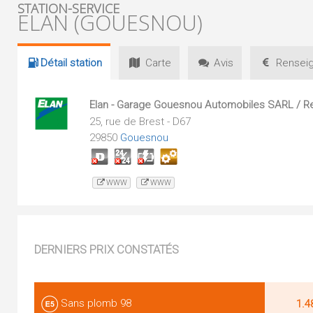
STATION-SERVICE
ELAN (GOUESNOU)
Détail
station
Carte
Avis
Renseig
Elan - Garage Gouesnou Automobiles SARL / Re
25, rue de Brest - D67
29850
Gouesnou
WWW
WWW
DERNIERS PRIX CONSTATÉS
Sans plomb 98
1.4