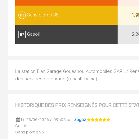
Sans plomb 95
1.9
Gasoil
2.2
La station Elan Garage Gouesnou Automobiles SARL / Renaul
des services de garage (renault-Dacia).
HISTORIQUE DES PRIX RENSEIGNÉS POUR CETTE STA
Le 23/06/2026 à 09h05 par
zagaz
Gasoil
Sans plomb 95