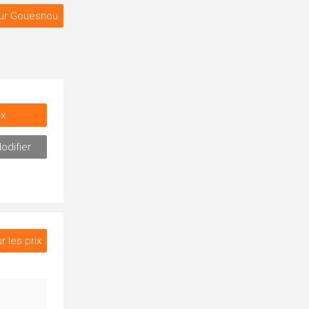
ur Gouesnou
ix
odifier
r les prix