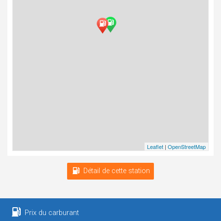
Leaflet
|
OpenStreetMap
Détail de cette station
Prix du carburant