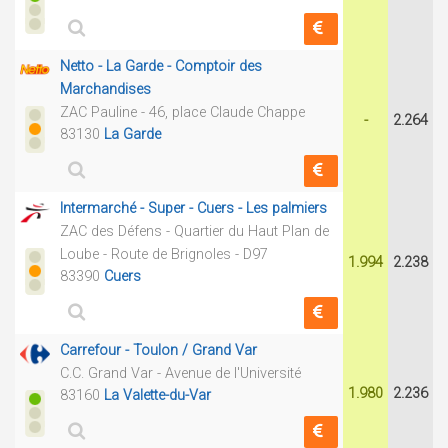
Netto - La Garde - Comptoir des
Marchandises
ZAC Pauline - 46, place Claude Chappe
-
2.264
83130
La Garde
Intermarché - Super - Cuers - Les palmiers
ZAC des Défens - Quartier du Haut Plan de
Loube - Route de Brignoles - D97
1.994
2.238
83390
Cuers
Carrefour - Toulon / Grand Var
C.C. Grand Var - Avenue de l'Université
1.980
2.236
83160
La Valette-du-Var