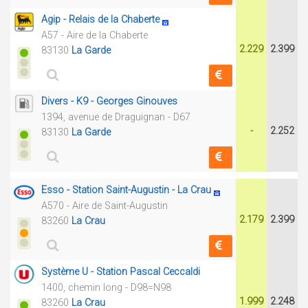
Agip - Relais de la Chaberte
A57 - Aire de la Chaberte
2.229
2.399
83130
La Garde
Divers - K9 - Georges Ginouves
1394, avenue de Draguignan - D67
-
2.252
83130
La Garde
Esso - Station Saint-Augustin - La Crau
A570 - Aire de Saint-Augustin
2.179
2.399
83260
La Crau
Système U - Station Pascal Ceccaldi
1400, chemin long - D98=N98
1.999
2.248
83260
La Crau