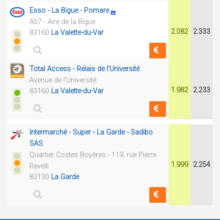
Esso - La Bigue - Pomare
A57 - Aire de la Bigue
2.082
2.333
83160
La Valette-du-Var
Total Access - Relais de l'Université
Avenue de l'Université
1.982
2.233
83160
La Valette-du-Var
Intermarché - Super - La Garde - Sadibo
SAS
Quartier Costes Boyères - 119, rue Pierre
1.999
2.254
Revelli
83130
La Garde