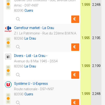
Quartier Les Couestes - 660, avenue Léon
1.999
2.248
Amic - D97=N97
83390
Cuers
Carrefour market - La Crau
Z.I. Le Patrimoine - Rue du 22ème B.M.N.A.
1.995
2.195
83260
La Crau
Divers - Lidl - La Crau -
Avenue du 8 Mai 1945 - D554
1.999
2.199
83260
La Crau
Système U - U-Express
Route nationale - D97=N97
1.999
2.248
83390
Cuers