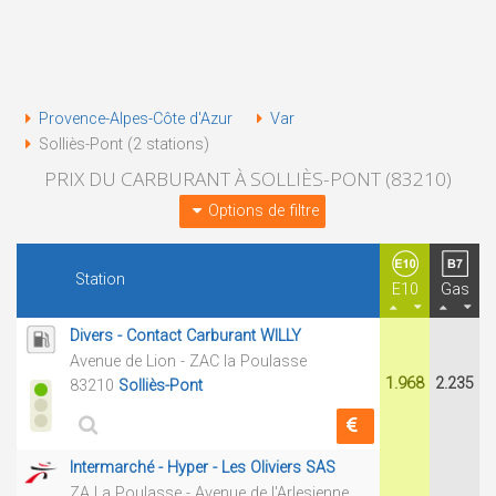
Provence-Alpes-Côte d'Azur
Var
Solliès-Pont (2 stations)
PRIX DU CARBURANT À SOLLIÈS-PONT (83210)
Options de filtre
Station
E10
Gas
Divers - Contact Carburant WILLY
Avenue de Lion - ZAC la Poulasse
1.968
2.235
83210
Solliès-Pont
Intermarché - Hyper - Les Oliviers SAS
ZA La Poulasse - Avenue de l'Arlesienne