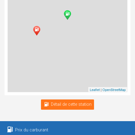
Leaflet
|
OpenStreetMap
Détail de cette station
Prix du carburant