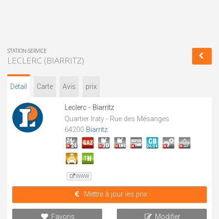
STATION-SERVICE
LECLERC (BIARRITZ)
Détail
Carte
Avis
prix
Leclerc - Biarritz
Quartier Iraty - Rue des Mésanges
64200
Biarritz
WWW
Mettre à jour les prix
Favoris
Modifier