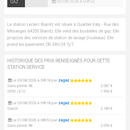
05/08/2026 à 09h32
GAZ
La station Leclerc Biarritz est située à Quartier Iraty - Rue des
Mésanges 64200 Biarritz. Elle vend des bouteilles de gaz. Elle
propose des services de station de lavage (rouleaux). Elle
prend les paiements CB 24h/24 7j/7.
HISTORIQUE DES PRIX RENSEIGNÉS POUR CETTE
STATION SERVICE
Le 03/08/2026 à 09h18 par
zagaz
Sans plomb 98
2.087 €
SP95 / E10
1.995 €
Le 03/08/2026 à 09h18 par
zagaz
Gasoil
2.180 €
Le 01/08/2026 à 08h53 par
zagaz
Sans plomb 98
2.095 €