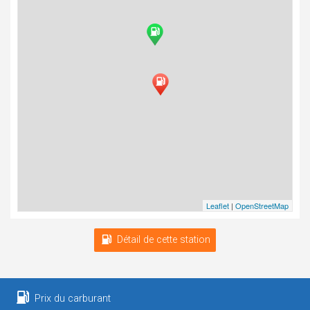
Leaflet
|
OpenStreetMap
Détail de cette station
Prix du carburant