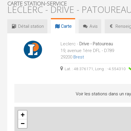
CARTE STATION-SERVICE
LECLERC - DRIVE - PATOUREA
Détail
station
Carte
Avis
Renseig
Leclerc -
Drive - Patoureau
19, avenue 1ère DFL - D789
29200
Brest
Lat. : 48.376171, Long. : -4.554310
Voir les stations dans un ra
+
−