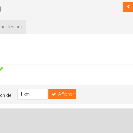
U
ner les
prix
Afficher
yon de