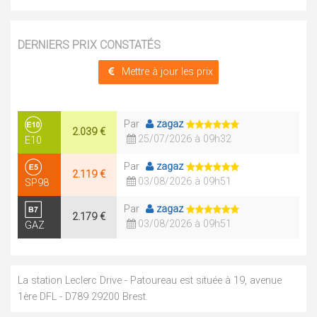
DERNIERS PRIX CONSTATÉS
Mettre à jour les prix
Par
zagaz
2.039 €
25/07/2026 à 09h32
E10
Par
zagaz
2.119 €
03/08/2026 à 09h51
SP98
Par
zagaz
2.179 €
03/08/2026 à 09h51
GAZ
La station Leclerc Drive - Patoureau est située à 19, avenue
1ère DFL - D789 29200 Brest.