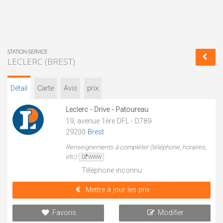
STATION-SERVICE
LECLERC (BREST)
Détail
Carte
Avis
prix
Leclerc - Drive - Patoureau
19, avenue 1ère DFL - D789
29200
Brest
Renseignements à compléter (téléphone, horaires,
etc)
WWW
Téléphone inconnu
Mettre à jour les prix
Favoris
Modifier