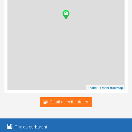
Leaflet
|
OpenStreetMap
Détail de cette station
Prix du carburant