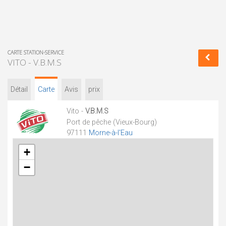
CARTE STATION-SERVICE
VITO - V.B.M.S
Détail
Carte
Avis
prix
Vito -
V.B.M.S
Port de pêche (Vieux-Bourg)
97111
Morne-à-l'Eau
+
−