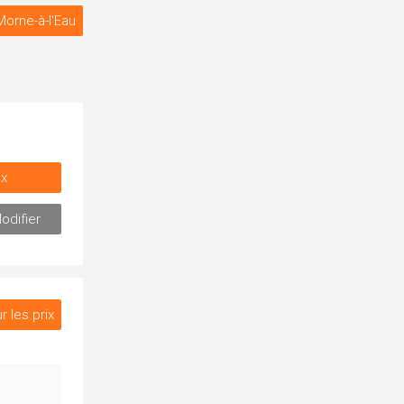
Morne-à-l'Eau
ix
odifier
r les prix