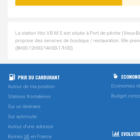
La station Vito V.B.M.S est située à Port de pêche (Vieux-Bo
propose des services de boutique / restauration. Elle pren
(8H00-12H00/14H30-17H30).
ECONONO
PRIX DU CARBURANT
Economies ré
Autour de ma position
Budget cons
Stations frontalières
Sur un itinéraire
Sur autoroute
Autour d'une adresse
EVOLUTIO
Bornes
VE
en France