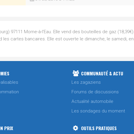
urg) 97111 Morne-à-l'Eau. Elle vend des bouteilles de gaz (18,39€).
d les cartes bancaires. Elle est ouverte le dimanche, le samedi, e
MIES
COMMUNAUTÉ & ACTU
alisables
Les zagaziens
ommation
Forums de discussions
Actualité automobile
Les sondages du moment
N PRIX
OUTILS PRATIQUES