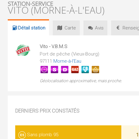
STATION-SERVICE
VITO (MORNE-À-L'EAU)
Détail
station
Carte
Avis
Renseig
Vito - V.B.M.S
Port de pêche (Vieux-Bourg)
97111
Morne-à-l'Eau
Géolocalisation approximative, mais proche.
DERNIERS PRIX CONSTATÉS
Sans plomb 95
1