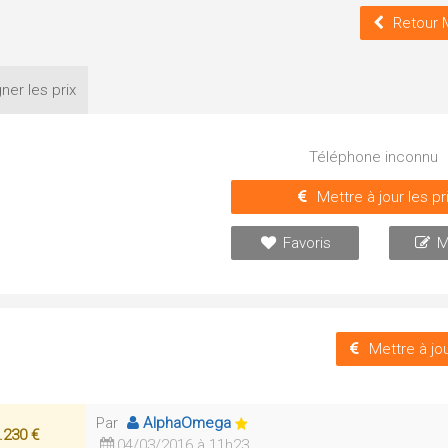
Retour 
ner les
prix
Téléphone inconnu
Mettre à jour les pr
Favoris
M
Mettre à jou
Par
AlphaOmega
.230 €
04/03/2016 à 11h23