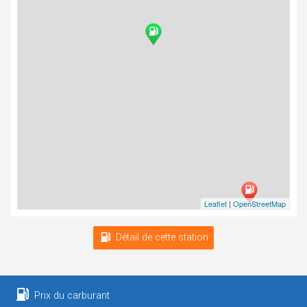
Leaflet
|
OpenStreetMap
Détail de cette station
Prix du carburant