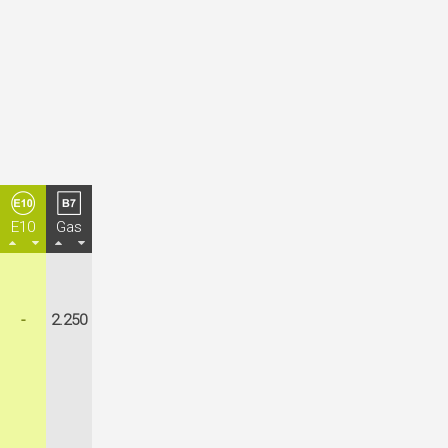
E10
Gas
-
2.250