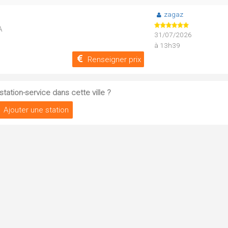
zagaz
A
31/07/2026
à 13h39
Renseigner prix
tation-service dans cette ville ?
Ajouter une station