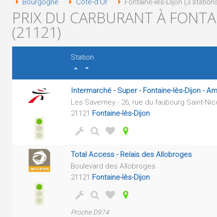
Bourgogne
Côte-d'Or
Fontaine-lès-Dijon (3 station
PRIX DU CARBURANT À FONTAI
(21121)
Station
Intermarché - Super - Fontaine-lès-Dijon - A
Les Saverney - 26, rue du faubourg Saint-Nic
21121
Fontaine-lès-Dijon
Total Access - Relais des Allobroges
Boulevard des Allobroges
21121
Fontaine-lès-Dijon
Proche D974