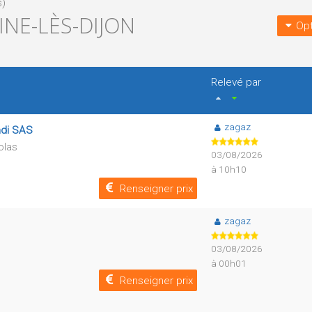
s)
NE-LÈS-DIJON
Opt
Relevé par
zagaz
mdi SAS
olas
03/08/2026
à 10h10
Renseigner prix
zagaz
03/08/2026
à 00h01
Renseigner prix