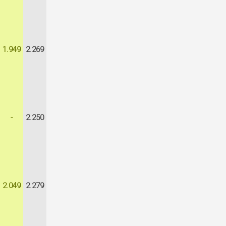
1.949
2.269
-
2.250
2.049
2.279