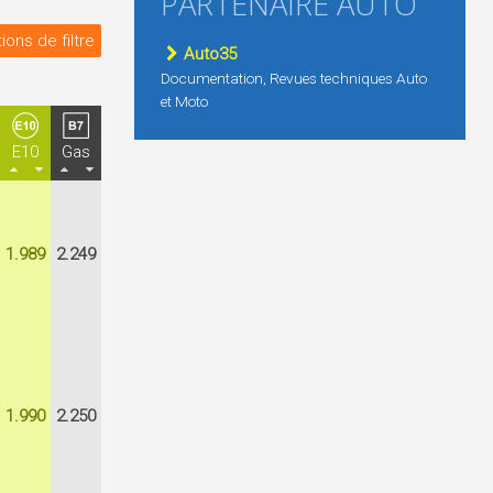
PARTENAIRE AUTO
ions de filtre
Auto35
Documentation, Revues techniques Auto
et Moto
E10
Gas
1.989
2.249
1.990
2.250