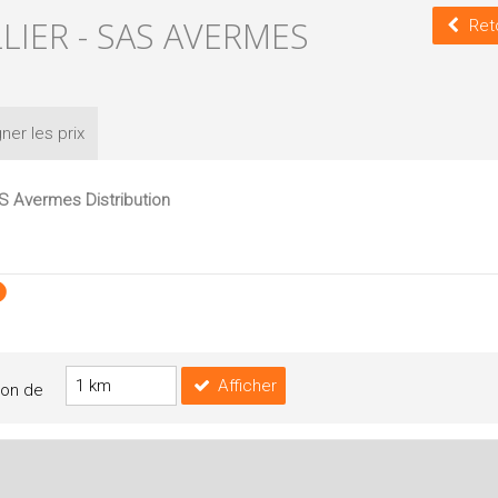
LLIER - SAS AVERMES
Ret
ner les
prix
AS Avermes Distribution
Afficher
yon de