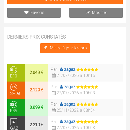
Favoris
Modifier
DERNIERS PRIX CONSTATÉS
Mettre à jour les prix
Par
zagaz
2.049 €
21/07/2026 à 10h16
E10
Par
zagaz
2.129 €
27/07/2026 à 10h03
SP98
Par
zagaz
0.899 €
25/11/2022 à 08h34
E85
Par
zagaz
2.219 €
27/07/2026 à 10h03
GAZ