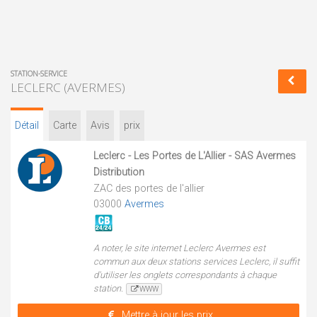
STATION-SERVICE
LECLERC (AVERMES)
Détail
Carte
Avis
prix
Leclerc - Les Portes de L'Allier - SAS Avermes
Distribution
ZAC des portes de l'allier
03000
Avermes
A noter, le site internet Leclerc Avermes est
commun aux deux stations services Leclerc, il suffit
d'utiliser les onglets correspondants à chaque
station.
WWW
Mettre à jour les prix