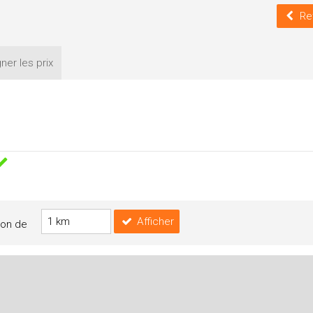
Re
ner les
prix
Afficher
yon de