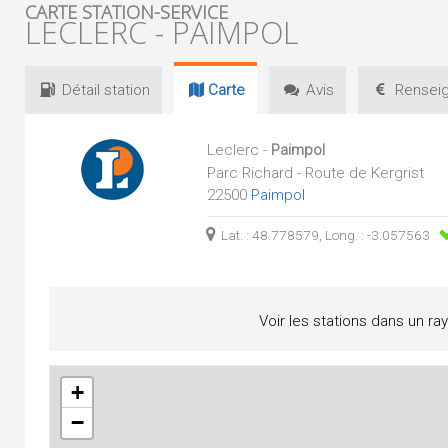
CARTE STATION-SERVICE
LECLERC - PAIMPOL
Détail
station
Carte
Avis
Renseig
Leclerc -
Paimpol
Parc Richard - Route de Kergrist
22500
Paimpol
Lat. : 48.778579, Long. : -3.057563
Voir les stations dans un ra
+
−