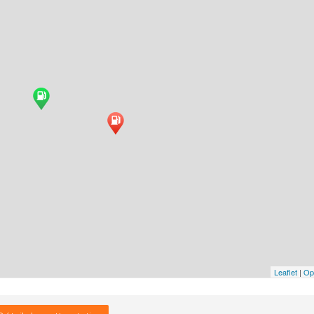
Leaflet
|
Op