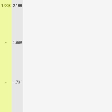
1.998
2.188
-
1.889
-
1.731