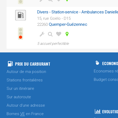
Divers - Station-service - Ambulances Daniell
15, rue Goëlo - D15
22260
Quemper-Guézennec
5 accueil perfectible
ECONONO
PRIX DU CARBURANT
Economies ré
Autour de ma position
Budget cons
Stations frontalières
Sur un itinéraire
Sur autoroute
Autour d'une adresse
EVOLUTIO
Bornes
VE
en France