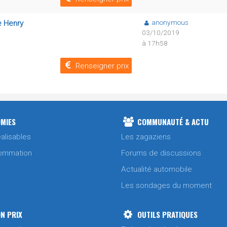
anonymous
e Henry
03/10/2019
à 17h58
Renseigner prix
MIES
COMMUNAUTÉ & ACTU
alisables
Les zagaziens
ommation
Forums de discussions
Actualité automobile
Les sondages du moment
N PRIX
OUTILS PRATIQUES