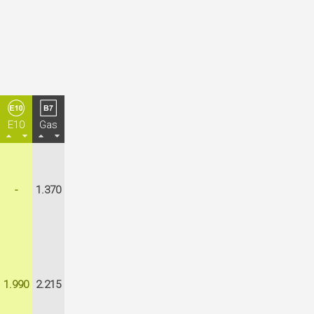
E10
Gas
-
1.370
1.990
2.215