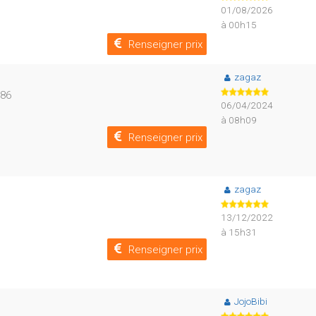
01/08/2026
à 00h15
Renseigner prix
zagaz
786
06/04/2024
à 08h09
Renseigner prix
zagaz
13/12/2022
à 15h31
Renseigner prix
JojoBibi