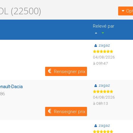
L (22500)
Opt
Relevé par
zagaz
04/08/2026
à 09h47
Renseigner prix
zagaz
nault-Dacia
786
04/08/2026
à 08h13
Renseigner prix
zagaz