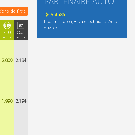
PARTENAIRE AUTO
ions de filtre
Auto35
Documentation, Revues techniques Auto
et Moto
E10
Gas
2.009
2.194
1.990
2.194