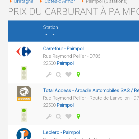
Bretagne
Côtes-d'Armor
Paimpol (6 stations)
PRIX DU CARBURANT À PAIMPO
Station
Carrefour - Paimpol
Rue Raymond Pellier - D786
22500
Paimpol
Total Access - Arcadie Automobiles SAS / Re
Rue Raymond Pellier - Route de Lanvollon - D
22500
Paimpol
Leclerc - Paimpol