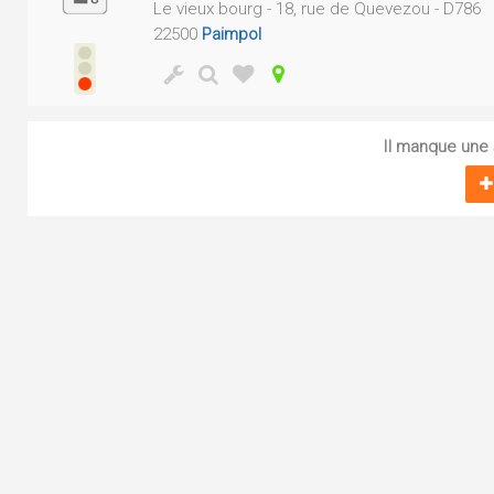
Le vieux bourg - 18, rue de Quevezou - D786
22500
Paimpol
Il manque une s