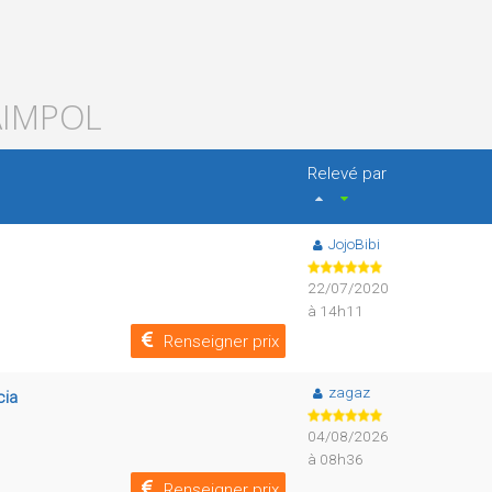
AIMPOL
Relevé par
JojoBibi
22/07/2020
à 14h11
Renseigner prix
zagaz
cia
04/08/2026
à 08h36
Renseigner prix