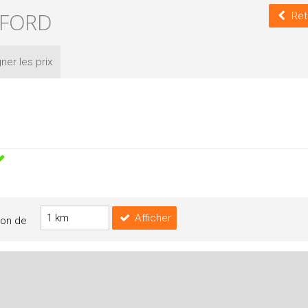
-FORD
Ret
ner les
prix
Afficher
yon de