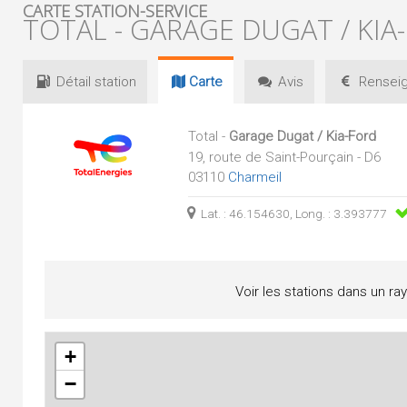
CARTE STATION-SERVICE
TOTAL - GARAGE DUGAT / KIA
Détail
station
Carte
Avis
Renseig
Total -
Garage Dugat / Kia-Ford
19, route de Saint-Pourçain - D6
03110
Charmeil
Lat. : 46.154630, Long. : 3.393777
Voir les stations dans un ra
+
−