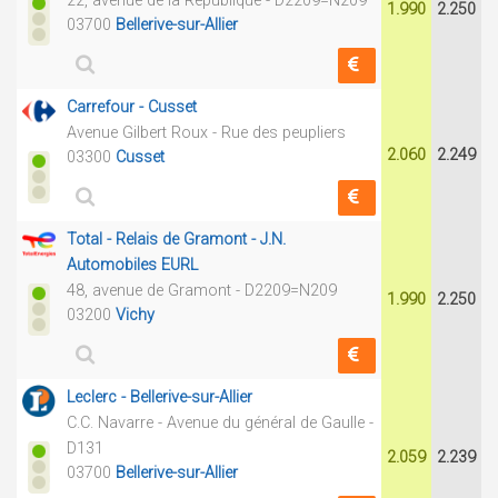
22, avenue de la République - D2209=N209
1.990
2.250
03700
Bellerive-sur-Allier
Carrefour - Cusset
Avenue Gilbert Roux - Rue des peupliers
2.060
2.249
03300
Cusset
Total - Relais de Gramont - J.N.
Automobiles EURL
48, avenue de Gramont - D2209=N209
1.990
2.250
03200
Vichy
Leclerc - Bellerive-sur-Allier
C.C. Navarre - Avenue du général de Gaulle -
D131
2.059
2.239
03700
Bellerive-sur-Allier