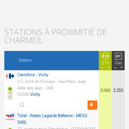
STATIONS À PROXIMITIÉ DE
CHARMEIL
Station
E10
Gas
Carrefour - Vichy
C.C. pont de l'Europe - Rue Marc Juge -
Allée des ailes - D6E
2.060
2.250
03200
Vichy
Total - Relais Lagarde Bellerive - MESG
SARL