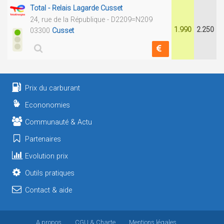
Total - Relais Lagarde Cusset
24, rue de la République - D2209=N209
1.990
2.250
03300
Cusset
Prix du carburant
Econonomies
Communauté & Actu
Partenaires
Evolution prix
Outils pratiques
Contact & aide
A propos
CGU
& Charte
Mentions légales