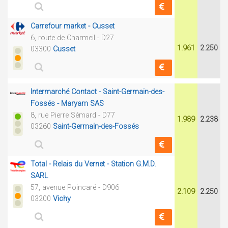
Carrefour market - Cusset
6, route de Charmeil - D27
1.961
2.250
03300
Cusset
Intermarché Contact - Saint-Germain-des-
Fossés - Maryam SAS
8, rue Pierre Sémard - D77
1.989
2.238
03260
Saint-Germain-des-Fossés
Total - Relais du Vernet - Station G.M.D.
SARL
57, avenue Poincaré - D906
2.109
2.250
03200
Vichy