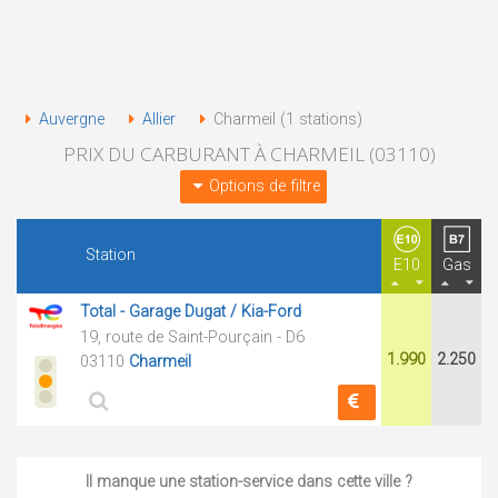
Auvergne
Allier
Charmeil (1 stations)
PRIX DU CARBURANT À CHARMEIL (03110)
Options de filtre
Station
E10
Gas
Total - Garage Dugat / Kia-Ford
19, route de Saint-Pourçain - D6
1.990
2.250
03110
Charmeil
Il manque une station-service dans cette ville ?