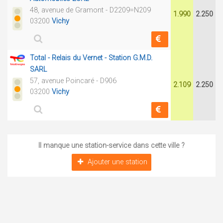
48, avenue de Gramont - D2209=N209
1.990
2.250
03200
Vichy
Total - Relais du Vernet - Station G.M.D.
SARL
57, avenue Poincaré - D906
2.109
2.250
03200
Vichy
Il manque une station-service dans cette ville ?
Ajouter une station