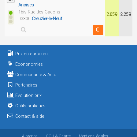
Ancises
1bis Rue des Gadons
2.059
2.259
03300
Creuzier-le-Neuf
Prix du carburant
Econonomies
Communauté & Actu
Partenaires
Evolution prix
Outils pratiques
Contact & aide
A propos
CGU
& Charte
Mentions légales