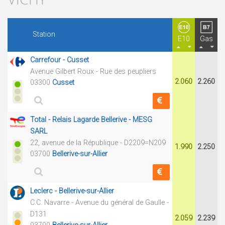
Station
E10
Gas
Carrefour - Cusset
Avenue Gilbert Roux - Rue des peupliers
2.060
2.260
03300
Cusset
Total - Relais Lagarde Bellerive - MESG
SARL
22, avenue de la République - D2209=N209
1.990
2.250
03700
Bellerive-sur-Allier
Leclerc - Bellerive-sur-Allier
C.C. Navarre - Avenue du général de Gaulle -
D131
2.059
2.239