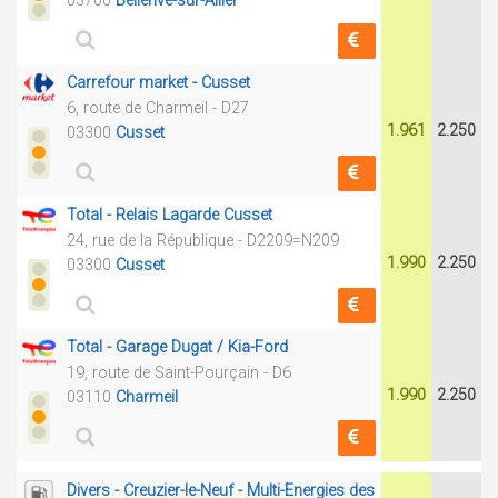
03700
Bellerive-sur-Allier
Carrefour market - Cusset
6, route de Charmeil - D27
1.961
2.250
03300
Cusset
Total - Relais Lagarde Cusset
24, rue de la République - D2209=N209
1.990
2.250
03300
Cusset
Total - Garage Dugat / Kia-Ford
19, route de Saint-Pourçain - D6
1.990
2.250
03110
Charmeil
Divers - Creuzier-le-Neuf - Multi-Energies des