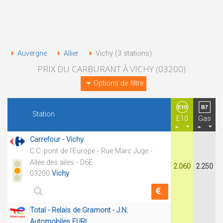
Auvergne
Allier
Vichy (3 stations)
PRIX DU CARBURANT À VICHY (03200)
Options de filtre
Station
E10
Gas
Carrefour - Vichy
C.C. pont de l'Europe - Rue Marc Juge -
Allée des ailes - D6E
2.060
2.250
03200
Vichy
Total - Relais de Gramont - J.N.
Automobiles EURL