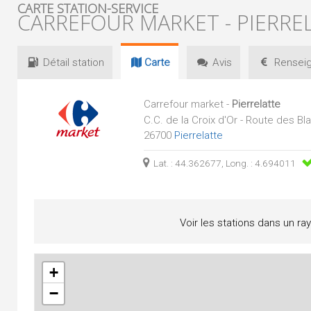
CARTE STATION-SERVICE
CARREFOUR MARKET - PIERRE
Détail
station
Carte
Avis
Renseig
Carrefour market -
Pierrelatte
C.C. de la Croix d'Or - Route des Bl
26700
Pierrelatte
Lat. : 44.362677, Long. : 4.694011
Voir les stations dans un ra
+
−