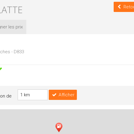
LATTE
Retou
ner les
prix
aches - D833
Afficher
yon de