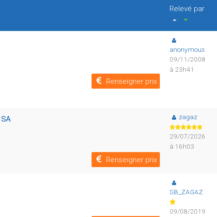
Relevé par
anonymous
09/11/2008
à 23h41
Renseigner prix
zagaz
r SA
29/07/2026
à 16h03
Renseigner prix
SB_ZAGAZ
09/08/2019