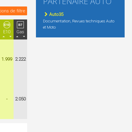
PARTENAIRE AUTO
ions de filtre
Auto35
Documentation, Revues techniques Auto
et Moto
E10
Gas
1.999
2.222
-
2.050