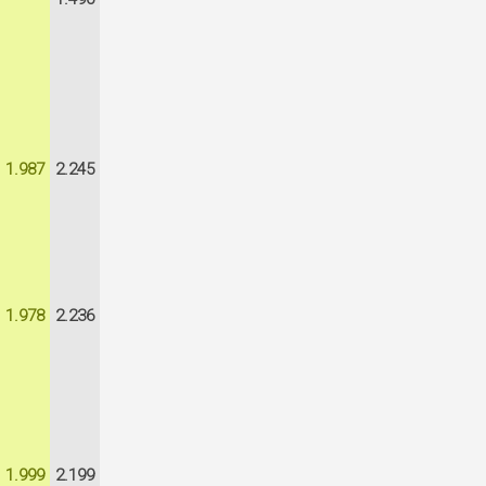
1.987
2.245
1.978
2.236
1.999
2.199