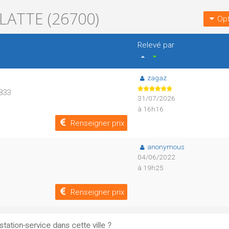
LATTE (26700)
Opt
Relevé par
zagaz
D833
31/07/2026
à 16h16
Renseigner prix
anonymous
04/06/2022
à 19h25
Renseigner prix
tation-service dans cette ville ?