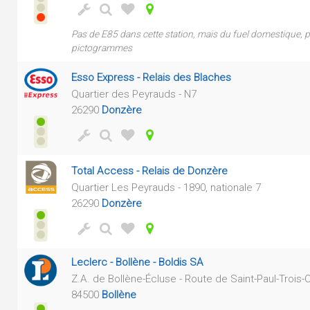
Pas de E85 dans cette station, mais du fuel domestique, pe
pictogrammes
Esso Express - Relais des Blaches
Quartier des Peyrauds - N7
26290
Donzère
Total Access - Relais de Donzère
Quartier Les Peyrauds - 1890, nationale 7
26290
Donzère
Leclerc - Bollène - Boldis SA
Z.A. de Bollène-Écluse - Route de Saint-Paul-Trois
84500
Bollène