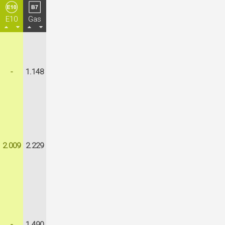
E10
Gas
-
1.148
2.009
2.229
-
1.490