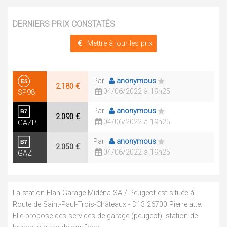
DERNIERS PRIX CONSTATÉS
Mettre à jour les prix
Par
anonymous
2.180 €
04/06/2022 à 19h25
SP98
Par
anonymous
2.090 €
04/06/2022 à 19h25
GAZP
Par
anonymous
2.050 €
04/06/2022 à 19h25
GAZ
La station Elan Garage Midéna SA / Peugeot est située à
Route de Saint-Paul-Trois-Châteaux - D13 26700 Pierrelatte.
Elle propose des services de garage (peugeot), station de