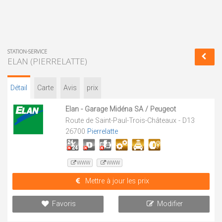
STATION-SERVICE
ELAN (PIERRELATTE)
Détail
Carte
Avis
prix
Elan - Garage Midéna SA / Peugeot
Route de Saint-Paul-Trois-Châteaux - D13
26700
Pierrelatte
WWW
WWW
Mettre à jour les prix
Favoris
Modifier