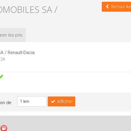
MOBILES SA /
Retour Air
ner les
prix
A / Renault-Dacia
124
Afficher
yon de