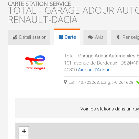
CARTE STATION-SERVICE
TOTAL - GARAGE ADOUR AUTO
RENAULT-DACIA
Détail
station
Carte
Avis
Renseig
Total -
Garage Adour Automobiles S
101, avenue de Bordeaux - D824=N
40800
Aire-sur-l'Adour
Lat. : 43.722263, Long. : -0.264628
Voir les stations dans un ra
+