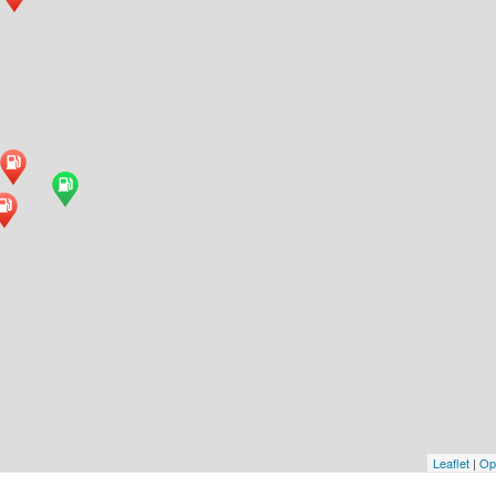
Leaflet
|
Op