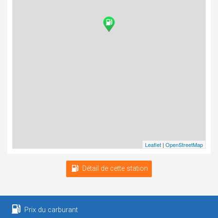
Leaflet
|
OpenStreetMap
Détail de cette station
Prix du carburant