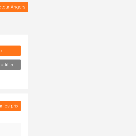
etour Angers
ix
odifier
r les prix