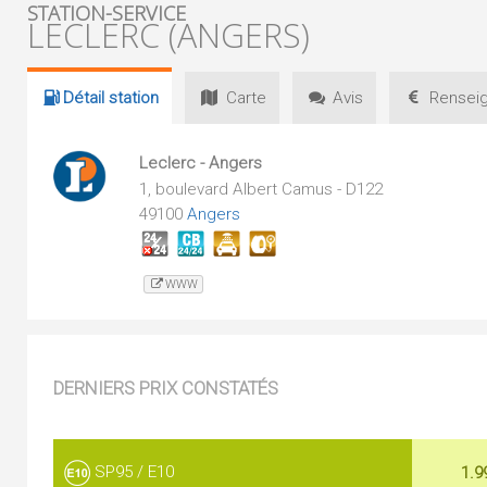
STATION-SERVICE
LECLERC (ANGERS)
Détail
station
Carte
Avis
Renseig
Leclerc - Angers
1, boulevard Albert Camus - D122
49100
Angers
WWW
DERNIERS PRIX CONSTATÉS
SP95 / E10
1.9