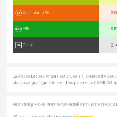
Sans plomb 98
2.0
E85
0.8
Gasoil
2.1
La station Leclerc Angers est située à 1, boulevard Albert
station de gonflage. Elle prend les paiements CB 24h/24 7j
HISTORIQUE DES PRIX RENSEIGNÉS POUR CETTE STA
Le 31/07/2026 à 10h25 par
zagaz