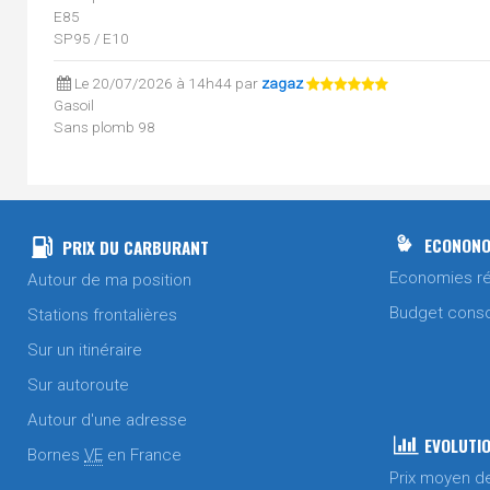
E85
SP95 / E10
Le 20/07/2026 à 14h44 par
zagaz
Gasoil
Sans plomb 98
E85
SP95 / E10
Le 18/07/2026 à 07h47 par
zagaz
Sans plomb 98
ECONONO
PRIX DU CARBURANT
SP95 / E10
Economies ré
Autour de ma position
Le 18/07/2026 à 07h47 par
zagaz
Budget cons
Stations frontalières
Gasoil
Sur un itinéraire
Le 17/07/2026 à 07h00 par
zagaz
Sur autoroute
Gasoil
Sans plomb 98
Autour d'une adresse
SP95 / E10
EVOLUTIO
Bornes
VE
en France
Prix moyen d
Le 15/07/2026 à 08h01 par
zagaz