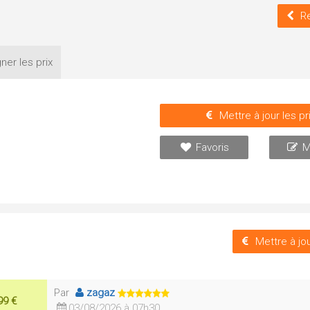
R
ner les
prix
Mettre à jour les pr
Favoris
M
Mettre à jou
Par
zagaz
99 €
03/08/2026 à 07h30