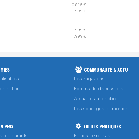
0.815 €
1.999 €
1.999 €
1.999 €
0.815 €
1.995 €
1.988 €
MIES
COMMUNAUTÉ & ACTU
1.965 €
alisables
Les zagaziens
ommation
Forums de discussions
1.969 €
Actualité automobile
Les sondages du moment
1.949 €
1.988 €
1.955 €
N PRIX
OUTILS PRATIQUES
es carburants
Fiches de relevés