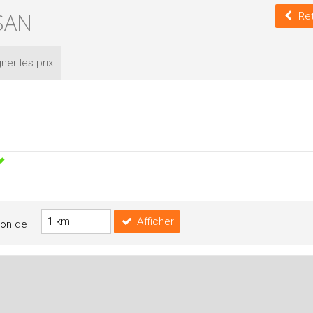
SAN
Re
ner les
prix
Afficher
yon de