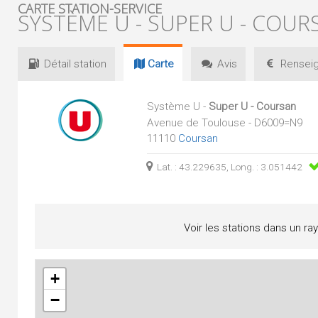
CARTE STATION-SERVICE
SYSTÈME U - SUPER U - COUR
Détail
station
Carte
Avis
Renseig
Système U -
Super U - Coursan
Avenue de Toulouse - D6009=N9
11110
Coursan
Lat. : 43.229635, Long. : 3.051442
Voir les stations dans un ra
+
−