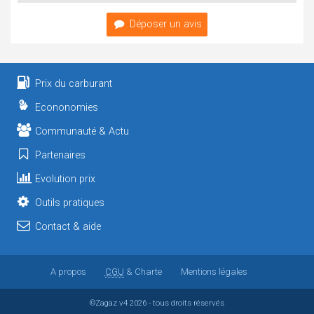
Déposer un avis
Prix du carburant
Econonomies
Communauté & Actu
Partenaires
Evolution prix
Outils pratiques
Contact & aide
A propos
CGU
& Charte
Mentions légales
©Zagaz
v4
2026 - tous droits réservés